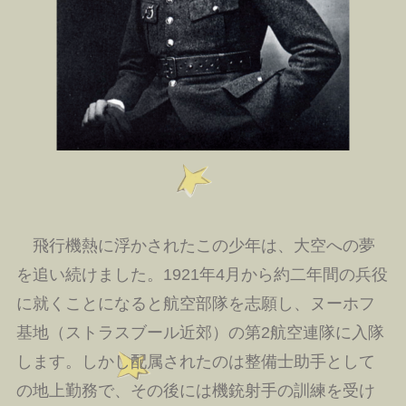
飛行機熱に浮かされたこの少年は、大空への夢
を追い続けました。1921年4月から約二年間の兵役
に就くことになると航空部隊を志願し、ヌーホフ
基地（ストラスブール近郊）の第2航空連隊に入隊
します。しかし配属されたのは整備士助手として
の地上勤務で、その後には機銃射手の訓練を受け