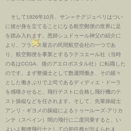
そして1926年10月、サン＝テグジュペリはつい
に彼が身を立てることになる航空郵便の世界に足
を踏み入れます。恩師シュドゥール神父の紹介に
より、フランス最古の民間航空会社の一つであ
り、航空郵便を事業とするラテコエール社（当時
の名はCCGA、後のアエロポスタル社）に転職した
のです。まず整備士として数週間働き、その嬉々
とした働きぶりで上司であるディディエ・ドーラ
を感嘆させると、飛行テストに合格し飛行機のテ
スト操縦などを任されます。そして、先輩操縦士
アンリ・ギヨメの操縦によるトゥールーズ‐アリカ
ンテ（スペイン）間の飛行に二度同乗すると、い
よいよ郵便飛行士としての初任務が与えられま