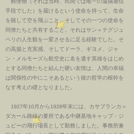
郵便物（それは当時、民間では唯一の遠隔通信
手段でした）を届けるという使命を持って、生命
を賭して空を飛ぶこと、そしてその一つの使命を
同僚たちと共有すること。それはサン＝テグジュ
ペリの人生観を一変させるに足る経験でした。そ
の高揚と充実感、そしてドーラ、ギヨメ、ジャ
ン・メルモーズら航空史に名を遺す英雄をはじめ
とする同僚たちと結んだ硬い友情は、人間の幸福
は関係性の中にこそあるという彼の哲学の根幹を
なす考えの礎となりました。
1927年10月から1928年末には、カサブランカ＝
ダカール路線の要所である中継基地キャップ・ジ
ュビーの飛行場長として勤務しました。事務所兼