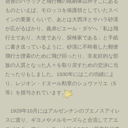
宿舎のバラックと飛行機の格納庫以外そこにある
ものといえば、モロッコを保護領としていたスペ
インの要塞くらいで、あとは大西洋とサハラ砂漠
が広がるばかり。義弟ピエール・ダゲへ「私は飛
行士であり、大使であり、探検家である」と手紙
に書き送っているように、砂漠に不時着した郵便
飛行士捜索のために飛び回ったり、非友好的な部
族の人質となった人々を取り戻すための交渉に当
たったりもしました。1930年にはこの功績によ
り、レジオン・ドヌール勲章のシュヴァリエ（5
等）を授与されています。
1929年10月にはアルゼンチンのブエノスアイレ
スに渡り、ギヨメやメルモーズらと合流してアエ