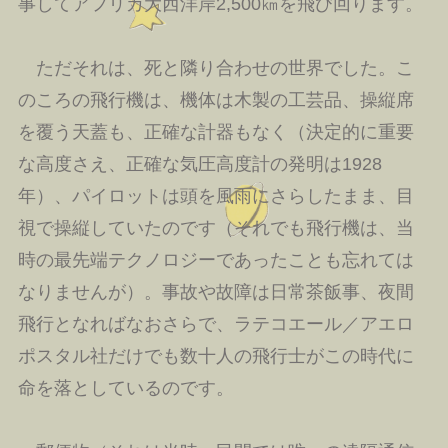
事してアフリカ大西洋岸2,500㎞を飛び回ります。
ただそれは、死と隣り合わせの世界でした。こ
のころの飛行機は、機体は木製の工芸品、操縦席
を覆う天蓋も、正確な計器もなく（決定的に重要
な高度さえ、正確な気圧高度計の発明は1928
年）、パイロットは頭を風雨にさらしたまま、目
視で操縦していたのです（それでも飛行機は、当
時の最先端テクノロジーであったことも忘れては
なりませんが）。事故や故障は日常茶飯事、夜間
飛行となればなおさらで、ラテコエール／アエロ
ポスタル社だけでも数十人の飛行士がこの時代に
命を落としているのです。