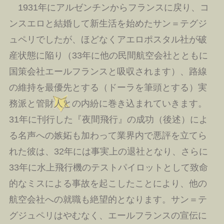
1931年にアルゼンチンからフランスに戻り、コ
ンスエロと結婚して新生活を始めたサン＝テグジ
ュペリでしたが、ほどなくアエロポスタル社が破
産状態に陥り（33年に他の民間航空会社とともに
国策会社エールフランスと吸収されます）、路線
の維持を最優先とする（ドーラを筆頭とする）実
務派と管財人との内紛に巻き込まれていきます。
31年に刊行した『夜間飛行』の成功（後述）によ
る名声への嫉妬も加わって業界内で悪評を立てら
れた彼は、32年には事実上の退社となり、さらに
33年に水上飛行機のテストパイロットとして致命
的なミスによる事故を起こしたことにより、他の
航空会社への就職も絶望的となります。サン＝テ
グジュペリはやむなく、エールフランスの宣伝に